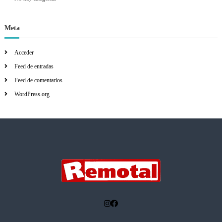
ó
Meta
n
d
Acceder
Feed de entradas
e
Feed de comentarios
WordPress.org
e
n
t
r
a
d