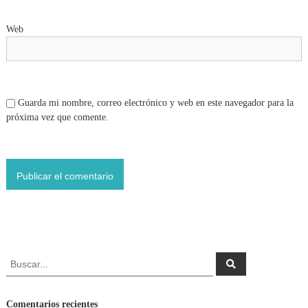
t
Web
r
a
d
Guarda mi nombre, correo electrónico y web en este navegador para la
próxima vez que comente.
a
s
B
B
u
u
s
s
c
a
c
Comentarios recientes
r