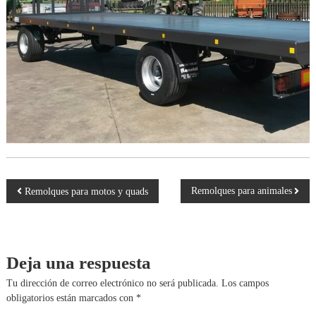
a
r
r
o
c
e
r
í
a
s
N
Remolques para animales
Remolques para motos y quads
a
v
Deja una respuesta
e
Tu dirección de correo electrónico no será publicada.
Los campos
obligatorios están marcados con
*