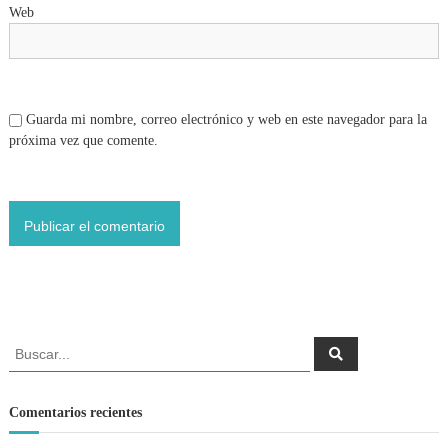
Web
r
a
d
Guarda mi nombre, correo electrónico y web en este navegador para la
próxima vez que comente.
a
s
B
B
u
u
s
s
c
a
c
Comentarios recientes
r
a