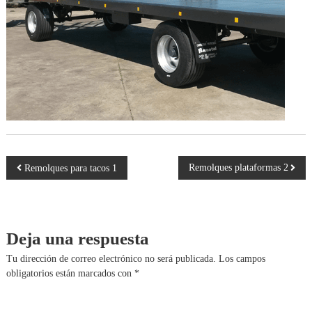
a
r
r
o
c
e
r
í
a
s
N
Remolques plataformas 2
Remolques para tacos 1
a
v
Deja una respuesta
e
Tu dirección de correo electrónico no será publicada.
Los campos
obligatorios están marcados con
*
g